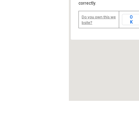
correctly.
Do you own this we
O
K
bsite?