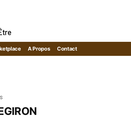
Être
ketplace
A Propos
Contact
ES
DEGIRON