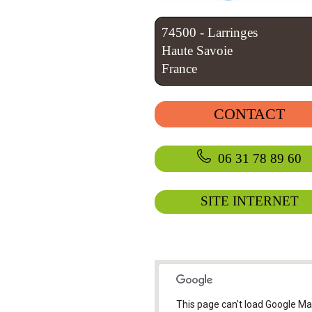
74500 - Larringes
Haute Savoie
France
CONTACT
06 31 78 89 60
SITE INTERNET
This page can't load Google M