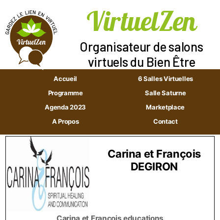
VirtuelZen
Aller
au
Organisateur de salons
contenu
virtuels du Bien Être
Accueil
6 Salles Virtuelles
Programme
Salle Saturne
Agenda 2023
Marketplace
A Propos
Contact
Carina et François
DEGIRON
Carina et François educations