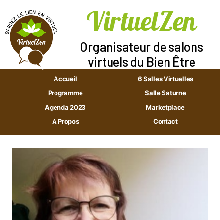
VirtuelZen
Aller
au
Organisateur de salons
contenu
virtuels du Bien Être
Accueil
6 Salles Virtuelles
Programme
Salle Saturne
Agenda 2023
Marketplace
A Propos
Contact