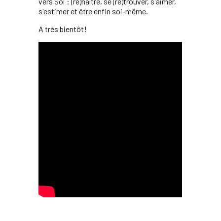
vers Soi : (re)naître, se (re)trouver, s'aimer,
s'estimer et être enfin soi-même.
A très bientôt!