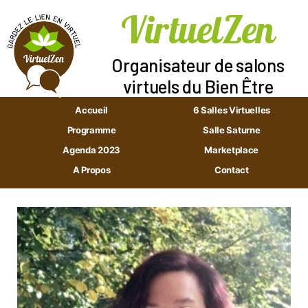
VirtuelZen
Aller
au
Organisateur de salons
contenu
virtuels du Bien Être
Accueil
6 Salles Virtuelles
Programme
Salle Saturne
Agenda 2023
Marketplace
A Propos
Contact